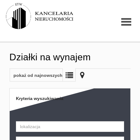
Strona
Działki na wynajem
główna
pokaż od najnowszych
O firmie
Kryteria wyszukiwania
Oferty
nierucho