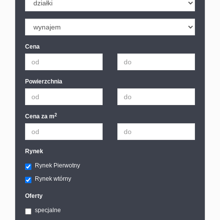
Kredyty
Cena
Referencj
Powierzchnia
Kontakt
2
Cena za m
Blog
Rynek
Rynek Pierwotny
Rynek wtórny
Oferty
specjalne