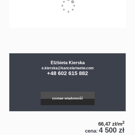
Kredyty
Referencj
Kontakt
Elżbieta Kierska
e.kierska@kancelariaetw.com
+48 602 615 882
Blog
zostaw wiadomość
Leaflet
|
©
OpenStreetMap
contributors
2
66,47 zł/m
4 500 zł
cena: