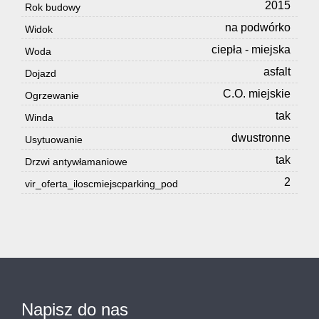
2015
Rok budowy
na podwórko
Widok
ciepła - miejska
Woda
asfalt
Dojazd
C.O. miejskie
Ogrzewanie
tak
Winda
dwustronne
Usytuowanie
tak
Drzwi antywłamaniowe
2
vir_oferta_iloscmiejscparking_pod
Napisz do nas