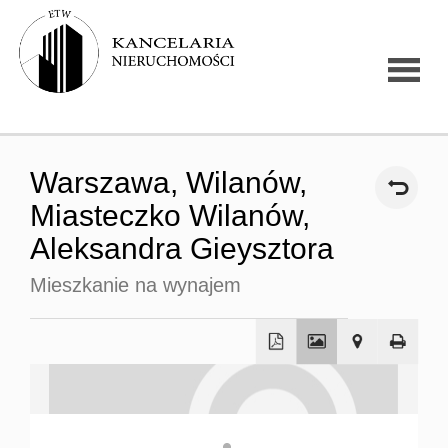
Strona
Warszawa,
Wilanów,
główna
Miasteczko Wilanów,
Aleksandra Gieysztora
O firmie
Mieszkanie na wynajem
Oferty
+
−
nierucho