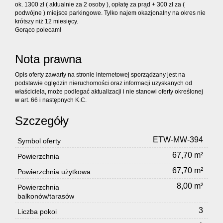
ok. 1300 zł ( aktualnie za 2 osoby ), opłatę za prąd + 300 zł za (
podwójne ) miejsce parkingowe. Tylko najem okazjonalny na okres nie
krótszy niż 12 miesięcy.
Gorąco polecam!
Nota prawna
Opis oferty zawarty na stronie internetowej sporządzany jest na
podstawie oględzin nieruchomości oraz informacji uzyskanych od
właściciela, może podlegać aktualizacji i nie stanowi oferty określonej
w art. 66 i następnych K.C.
Szczegóły
ETW-MW-394
Symbol oferty
67,70 m²
Powierzchnia
67,70 m²
Powierzchnia użytkowa
8,00 m²
Powierzchnia
balkonów/tarasów
3
Liczba pokoi